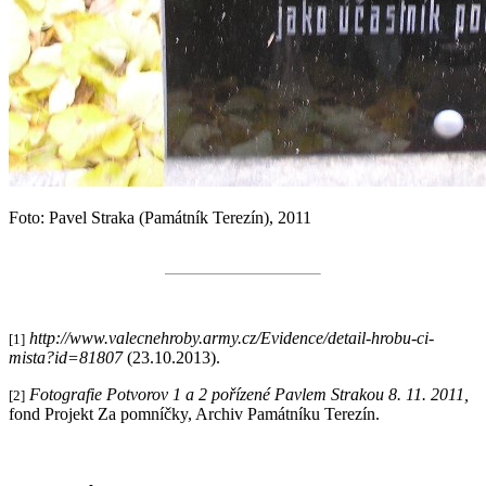
Foto: Pavel Straka (Památník Terezín), 2011
http://www.valecnehroby.army.cz/Evidence/detail-hrobu-ci-
[1]
mista?id=81807
(23.10.2013).
Fotografie Potvorov 1 a 2 pořízené Pavlem Strakou 8. 11. 2011,
[2]
fond Projekt Za pomníčky, Archiv Památníku Terezín.