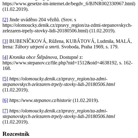
https://www.gesetze-im-internet.de/begdv_6/BJNR002330967.html)
(11.02.2019).
[2]
Jinde uváděno 204 vězňů. (Srov. s
https://olomoucky.denik.cz/zpravy_region/za-zdmi-stepanovskych-
zelezaren-trpely-stovky-lidi-20180506.html) (11.02.2019).
[3]
BUBENÍČKOVÁ, Růžena, KUBÁTOVÁ, Ludmila, MALÁ,
Irena:
Tábory utrpení a smrti
. Svoboda, Praha 1969, s. 179.
[4]
Kronika obce Štěpánova
, Dostupné z:
https://www.stepanov.cz/file.php?nid=1512&oid=4638192, s. 162-
168.
[5]
https://olomoucky.denik.cz/zpravy_region/za-zdmi-
stepanovskych-zelezaren-trpely-stovky-lidi-20180506.html
(11.02.2019).
[6]
https://www.stepanov.cz/historie
(11.02.2019).
[7]
https://olomoucky.denik.cz/zpravy_region/za-zdmi-
stepanovskych-zelezaren-trpely-stovky-lidi-20180506.html
(11.02.2019).
Rozcestník