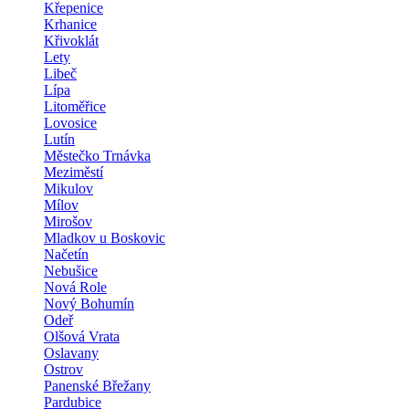
Křepenice
Krhanice
Křivoklát
Lety
Libeč
Lípa
Litoměřice
Lovosice
Lutín
Městečko Trnávka
Meziměstí
Mikulov
Mílov
Mirošov
Mladkov u Boskovic
Načetín
Nebušice
Nová Role
Nový Bohumín
Odeř
Olšová Vrata
Oslavany
Ostrov
Panenské Břežany
Pardubice