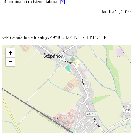
připomínající existenci tábora.
[7]
Jan Kaňa, 2019
GPS souřadnice lokality: 49°40'23.0" N, 17°13'14.7" E
+
−