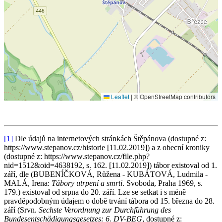
Leaflet
|
© OpenStreetMap contributors
[1]
Dle údajů na internetových stránkách Štěpánova (dostupné z:
https://www.stepanov.cz/historie [11.02.2019]) a z obecní kroniky
(dostupné z: https://www.stepanov.cz/file.php?
nid=1512&oid=4638192, s. 162. [11.02.2019]) tábor existoval od 1.
září, dle (BUBENÍČKOVÁ, Růžena - KUBÁTOVÁ, Ludmila -
MALÁ, Irena:
Tábory utrpení a smrti
. Svoboda, Praha 1969, s.
179.) existoval od srpna do 20. září. Lze se setkat i s méně
pravděpodobným údajem o době trvání tábora od 15. března do 28.
září (Srvn.
Sechste Verordnung zur Durchführung des
Bundesentschädigungsgesetzes: 6. DV-BEG
, dostupné z: