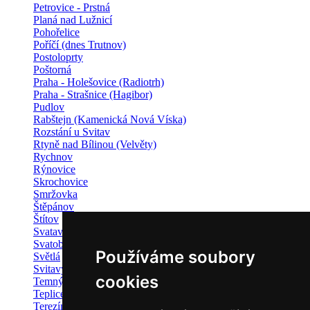
Petrovice - Prstná
Planá nad Lužnicí
Pohořelice
Poříčí (dnes Trutnov)
Postoloprty
Poštorná
Praha - Holešovice (Radiotrh)
Praha - Strašnice (Hagibor)
Pudlov
Rabštejn (Kamenická Nová Víska)
Rozstání u Svitav
Rtyně nad Bílinou (Velvěty)
Rychnov
Rýnovice
Skrochovice
Smržovka
Štěpánov
Štítov
Svatava
Svatobořice
Používáme soubory
Světlá
Svitavy
cookies
Temný Důl
Teplice - Řetenice
Terezín