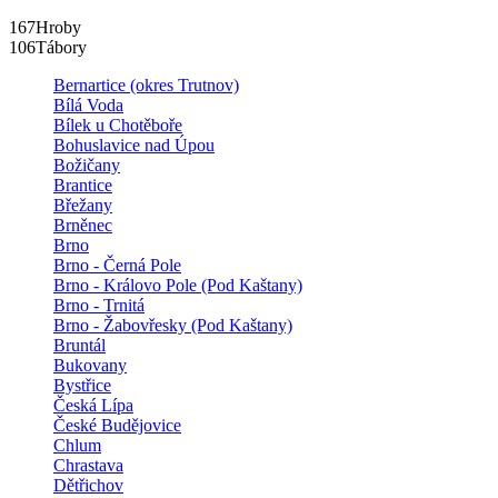
167
Hroby
106
Tábory
Bernartice (okres Trutnov)
Bílá Voda
Bílek u Chotěboře
Bohuslavice nad Úpou
Božičany
Brantice
Břežany
Brněnec
Brno
Brno - Černá Pole
Brno - Královo Pole (Pod Kaštany)
Brno - Trnitá
Brno - Žabovřesky (Pod Kaštany)
Bruntál
Bukovany
Bystřice
Česká Lípa
České Budějovice
Chlum
Chrastava
Dětřichov