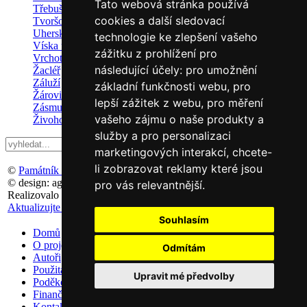
Tato webová stránka používá
Třebušín
cookies a další sledovací
Tvoršovice
Uherský Brod
technologie ke zlepšení vašeho
Víska u Jevíčka
zážitku z prohlížení pro
Vrchotovy Janovice
následující účely:
pro umožnění
Žacléř
Záluží
základní funkčnosti webu
,
pro
Žárovice
lepší zážitek z webu
,
pro měření
Zásmuky
vašeho zájmu o naše produkty a
Živohošť
služby a pro personalizaci
marketingových interakcí
,
chcete-
li zobrazovat reklamy které jsou
©
Památník Terezín
, 2011
© design: agemy s.r.o,
Studio ThD
, 2011
pro vás relevantnější
.
Realizovalo studio:
WebSite21
v roce 2016
Aktualizujte předvolby souborů cookie
Souhlasím
Domů
O projektu
Odmítám
Autoři
Použitá literatura
Upravit mé předvolby
Poděkování
Finanční podpora
Kontakt