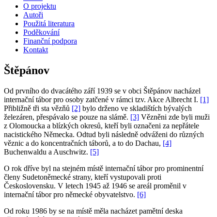
O projektu
Autoři
Použitá literatura
Poděkování
Finanční podpora
Kontakt
Štěpánov
Od prvního do dvacátého září 1939 se v obci Štěpánov nacházel
internační tábor pro osoby zatčené v rámci tzv. Akce Albrecht I.
[1]
Přibližně tři sta vězňů
[2]
bylo drženo ve skladištích bývalých
železáren, přespávalo se pouze na slámě.
[3]
Vězněni zde byli muži
z Olomoucka a blízkých okresů, kteří byli označeni za nepřátele
nacistického Německa. Odtud byli následně odváženi do různých
věznic a do koncentračních táborů, a to do Dachau,
[4]
Buchenwaldu a Auschwitz.
[5]
O rok dříve byl na stejném místě internační tábor pro prominentní
členy Sudetoněmecké strany, kteří vystupovali proti
Československu. V letech 1945 až 1946 se areál proměnil v
internační tábor pro německé obyvatelstvo.
[6]
Od roku 1986 by se na místě měla nacházet pamětní deska