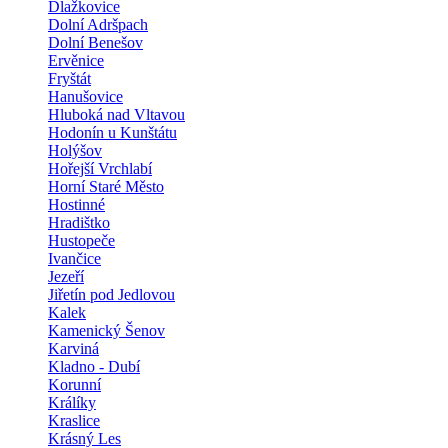
Dlažkovice
Dolní Adršpach
Dolní Benešov
Ervěnice
Fryštát
Hanušovice
Hluboká nad Vltavou
Hodonín u Kunštátu
Holýšov
Hořejší Vrchlabí
Horní Staré Město
Hostinné
Hradištko
Hustopeče
Ivančice
Jezeří
Jiřetín pod Jedlovou
Kalek
Kamenický Šenov
Karviná
Kladno - Dubí
Korunní
Králíky
Kraslice
Krásný Les