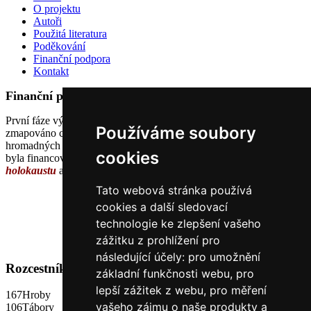
O projektu
Autoři
Použitá literatura
Poděkování
Finanční podpora
Kontakt
Finanční podpora projektu
První fáze výzkumu, jež probíhala v roce 2011 a během které bylo
Používáme soubory
zmapováno cca 200 míst bývalých nacistických táborů a
hromadných hrobů obětí nacismu na území dnešní České republiky,
cookies
byla financována z příspěvku uděleného
Nadačním fondem obětem
holokaustu
a z vlastních zdrojů
Památníku Terezín
.
Tato webová stránka používá
cookies a další sledovací
technologie ke zlepšení vašeho
zážitku z prohlížení pro
následující účely:
pro umožnění
Rozcestník
základní funkčnosti webu
,
pro
lepší zážitek z webu
,
pro měření
167
Hroby
vašeho zájmu o naše produkty a
106
Tábory