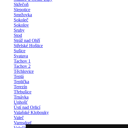
Skřečoň
Slepotice
Smržovka
Sokoleč
Sokolov
Sruby
Stod
Stráž nad Ohří
Střelské Hoštice
Sušice
Svatava
Tachov 1
Tachov 2
Těchlovice
Teplá
Teplička
Terezín
Třebušice
Trnávka
Unhošť
Ústí nad Orlicí
Valašské Klobouky
Valeč
Varnsdorf
Velečín