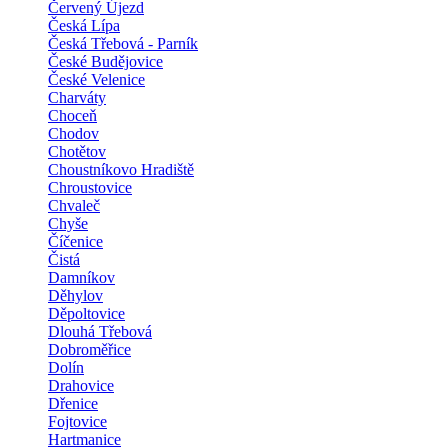
Červený Újezd
Česká Lípa
Česká Třebová - Parník
České Budějovice
České Velenice
Charváty
Choceň
Chodov
Chotětov
Choustníkovo Hradiště
Chroustovice
Chvaleč
Chyše
Číčenice
Čistá
Damníkov
Děhylov
Děpoltovice
Dlouhá Třebová
Dobroměřice
Dolín
Drahovice
Dřenice
Fojtovice
Hartmanice