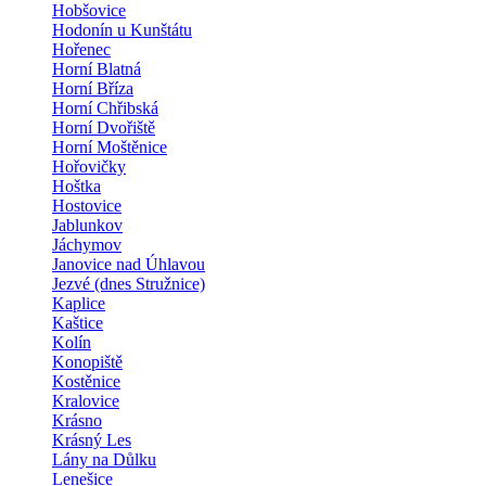
Hobšovice
Hodonín u Kunštátu
Hořenec
Horní Blatná
Horní Bříza
Horní Chřibská
Horní Dvořiště
Horní Moštěnice
Hořovičky
Hoštka
Hostovice
Jablunkov
Jáchymov
Janovice nad Úhlavou
Jezvé (dnes Stružnice)
Kaplice
Kaštice
Kolín
Konopiště
Kostěnice
Kralovice
Krásno
Krásný Les
Lány na Důlku
Lenešice