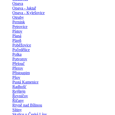
Opava
Opava - Jaktař
Opava - Kylešovice
Otruby
Pernink
Petrovice
Pístov
Planá
Plzeň
Poběžovice
Počedělice
Polka
Potvorov
Přelouč
Přerov
Přistoupim
Pšov
Pustá Kamenice
Radhošť
Rejštejn
Řevničov
Říčany
Rtyně nad Bílinou
Sítiny
Skalice u České Lípy