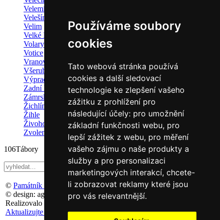
Velemín/Chotiměř
Velešín
Používáme soubory
Velim
Velké Hoštice
cookies
Volary
Votice
Vranová Lhota
Tato webová stránka používá
Všeruby
cookies a další sledovací
Výprachtice
Zadní Doubice
technologie ke zlepšení vašeho
Zámrsk
zážitku z prohlížení pro
Žichlínek
následující účely:
pro umožnění
Žihle
Živohošť a Chotilsko
základní funkčnosti webu
,
pro
Zvoleněves
lepší zážitek z webu
,
pro měření
vašeho zájmu o naše produkty a
106
Tábory
služby a pro personalizaci
marketingových interakcí
,
chcete-
li zobrazovat reklamy které jsou
©
Památník Terezín
, 2011
© design: agemy s.r.o,
Studio ThD
, 2011
pro vás relevantnější
.
Realizovalo studio:
WebSite21
v roce 2016
Aktualizujte předvolby souborů cookie