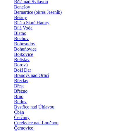
Bělá nad Svitavou
Benešov
Bernartice (okres Jeseník)
Běšiny
Bílá a Staré Hamry
Bílá Voda
Blatno
Bochov
Bohosudov
Bohuňovice
Bojkovice
Bořislav
Borová
Boží Dar
Brandýs nad Orlicí
Břeclav
Břest
Březno
Brno
Budov
Bystřice nad Úhlavou
Čbán
Čerčany
Cerekvice nad Loučnou
Černovice