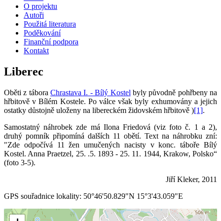
O projektu
Autoři
Použitá literatura
Poděkování
Finanční podpora
Kontakt
Liberec
Oběti z tábora
Chrastava I. - Bílý Kostel
byly původně pohřbeny na
hřbitově v Bílém Kostele. Po válce však byly exhumovány a jejich
ostatky důstojně uloženy na libereckém židovském hřbitově )
[1]
.
Samostatný náhrobek zde má Ilona Friedová (viz foto č. 1 a 2),
druhý pomník připomíná dalších 11 obětí. Text na náhrobku zní:
"Zde odpočívá 11 žen umučených nacisty v konc. táboře Bílý
Kostel. Anna Praetzel, 25. .5. 1893 - 25. 11. 1944, Krakow, Polsko“
(foto 3-5).
Jiří Kleker, 2011
GPS souřadnice lokality: 50°46'50.829"N 15°3'43.059"E