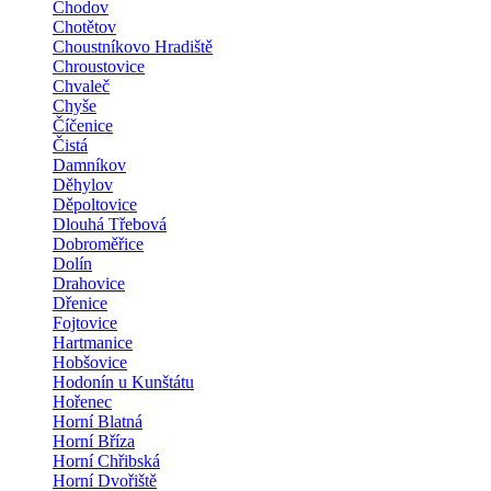
Chodov
Chotětov
Choustníkovo Hradiště
Chroustovice
Chvaleč
Chyše
Číčenice
Čistá
Damníkov
Děhylov
Děpoltovice
Dlouhá Třebová
Dobroměřice
Dolín
Drahovice
Dřenice
Fojtovice
Hartmanice
Hobšovice
Hodonín u Kunštátu
Hořenec
Horní Blatná
Horní Bříza
Horní Chřibská
Horní Dvořiště