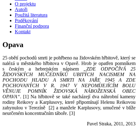
O projektu
Autoři
Použitá literatura
Poděkování
Finanční podpora
Kontakt
Opava
25 obětí pochodů smrti je pohřbeno na židovském hřbitově, který se
nalézá u městského hřbitova v Opavě. Hrob je opatřen pomníkem
s českým a hebrejským nápisem
„ZDE ODPOČÍVÁ 25
ŽIDOVSKÝCH MUČEDNÍKŮ UBITÝCH NACISMEM NA
POCHODU HLADU A SMRTI NA JAŘE 1945 A ZDE
POCHOVANÝCH V R. 1947 V NEPOMÍJEJÍCÍM BOLU
VĚNUJE POMNÍK ŽIDOVSKÁ NÁBOŽENSKÁ OBEC
OPAVA“
.
[1] Na hřbitově se také nacházejí dva náhrobní kameny
rodiny Reikovy a Karplusovy, které připomínají Helenu Reikovou
zahynulou v Terezíně
[2] a manžele Karplusovy, umučené v blíže
neurčeném koncentračním táboře.
[3]
Pavel Straka, 2011, 2013