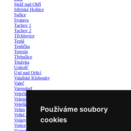
Stráž nad Ohří
Střelské Hoštice
Sušice
Svatava
Tachov 1
Tachov 2
Těchlovice
Teplá
Teplička
Terezín
Třebušice
Trnávka
Unhošť
Ústí nad Orlicí
Valašské Klobouky
Valeč
Varnsdorf
Velečín
Velemín/Chotiměř
Velešín
Používáme soubory
Velim
Velké Hoštice
cookies
Volary
Votice
Vranová Lhota