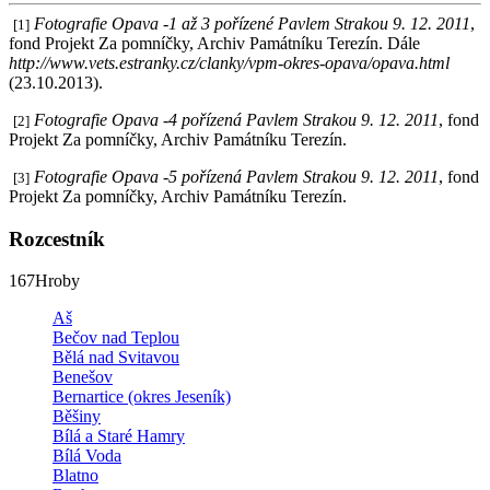
Fotografie Opava -1 až 3 pořízené Pavlem Strakou 9. 12. 2011
,
[1]
fond Projekt Za pomníčky, Archiv Památníku Terezín. Dále
http://www.vets.estranky.cz/clanky/vpm-okres-opava/opava.html
(23.10.2013).
Fotografie Opava -4 pořízená Pavlem Strakou 9. 12. 2011
, fond
[2]
Projekt Za pomníčky, Archiv Památníku Terezín.
Fotografie Opava -5 pořízená Pavlem Strakou 9. 12. 2011
, fond
[3]
Projekt Za pomníčky, Archiv Památníku Terezín.
Rozcestník
167
Hroby
Aš
Bečov nad Teplou
Bělá nad Svitavou
Benešov
Bernartice (okres Jeseník)
Běšiny
Bílá a Staré Hamry
Bílá Voda
Blatno