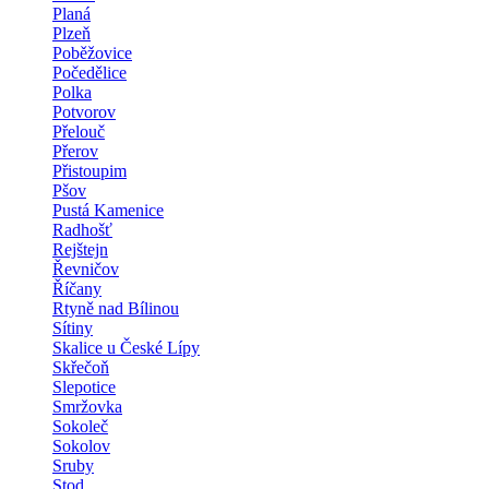
Planá
Plzeň
Poběžovice
Počedělice
Polka
Potvorov
Přelouč
Přerov
Přistoupim
Pšov
Pustá Kamenice
Radhošť
Rejštejn
Řevničov
Říčany
Rtyně nad Bílinou
Sítiny
Skalice u České Lípy
Skřečoň
Slepotice
Smržovka
Sokoleč
Sokolov
Sruby
Stod