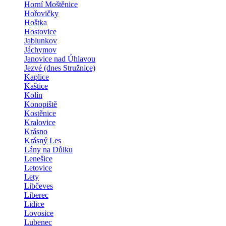
Horní Moštěnice
Hořovičky
Hoštka
Hostovice
Jablunkov
Jáchymov
Janovice nad Úhlavou
Jezvé (dnes Stružnice)
Kaplice
Kaštice
Kolín
Konopiště
Kostěnice
Kralovice
Krásno
Krásný Les
Lány na Důlku
Lenešice
Letovice
Lety
Libčeves
Liberec
Lidice
Lovosice
Lubenec