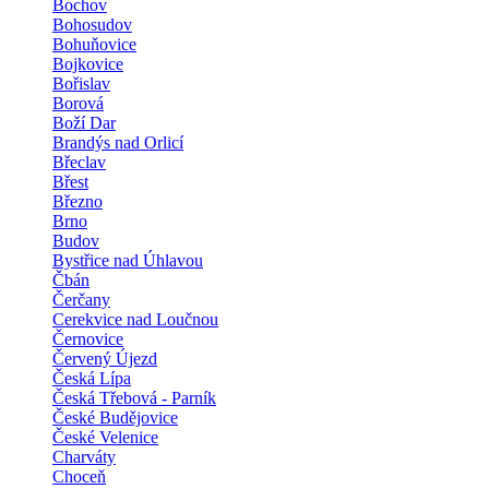
Bochov
Bohosudov
Bohuňovice
Bojkovice
Bořislav
Borová
Boží Dar
Brandýs nad Orlicí
Břeclav
Břest
Březno
Brno
Budov
Bystřice nad Úhlavou
Čbán
Čerčany
Cerekvice nad Loučnou
Černovice
Červený Újezd
Česká Lípa
Česká Třebová - Parník
České Budějovice
České Velenice
Charváty
Choceň