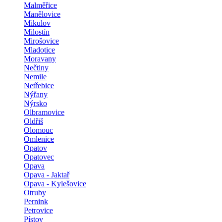
Malměřice
Manělovice
Mikulov
Milostín
Mirošovice
Mladotice
Moravany
Nečtiny
Nemile
Netřebice
Nýřany
Nýrsko
Olbramovice
Oldřiš
Olomouc
Omlenice
Opatov
Opatovec
Opava
Opava - Jaktař
Opava - Kylešovice
Otruby
Pernink
Petrovice
Pístov