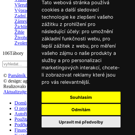
Tato webová stránka používá
Všeruby
cookies a další sledovací
Výprachtice
Zadní Doubice
technologie ke zlepšení vašeho
Zámrsk
zážitku z prohlížení pro
Žichlínek
následující účely:
pro umožnění
Žihle
Živohošť a Chotilsko
základní funkčnosti webu
,
pro
Zvoleněves
lepší zážitek z webu
,
pro měření
vašeho zájmu o naše produkty a
106
Tábory
služby a pro personalizaci
marketingových interakcí
,
chcete-
li zobrazovat reklamy které jsou
©
Památník Terezín
, 2011
© design: agemy s.r.o,
Studio ThD
, 2011
pro vás relevantnější
.
Realizovalo studio:
WebSite21
v roce 2016
Aktualizujte předvolby souborů cookie
Souhlasím
Domů
O projektu
Odmítám
Autoři
Použitá literatura
Upravit mé předvolby
Poděkování
Finanční podpora