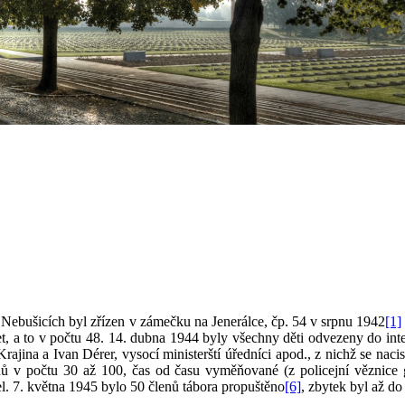
v Nebušicích byl zřízen v zámečku na Jenerálce, čp. 54 v srpnu 1942
[1]
et, a to v počtu 48. 14. dubna 1944 byly všechny děti odvezeny do int
Krajina a Ivan Dérer, vysocí ministerští úředníci apod., z nichž se nac
ů v počtu 30 až 100, čas od času vyměňované (z policejní věznice g
l. 7. května 1945 bylo 50 členů tábora propuštěno
[6]
, zbytek byl až d