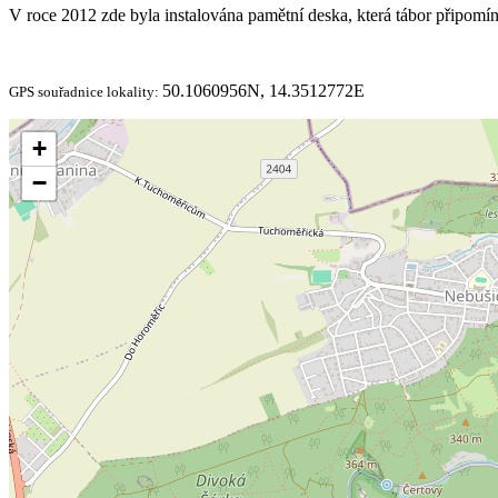
V roce 2012 zde byla instalována pamětní deska, která tábor připomí
50.1060956N, 14.3512772E
GPS souřadnice lokality:
+
−