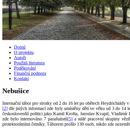
Domů
O projektu
Autoři
Použitá literatura
Poděkování
Finanční podpora
Kontakt
Nebušice
Internační tábor pro sirotky od 2 do 16 let po obětech Heydrichiády 
[2]
dle jiných informací zde byly umístěny děti ve věku od 3 do 14 l
českoslovenští politici jako Kamil Krofta, Jaroslav Kvapil, Vladimír 
zde bylo internováno 7 parašutistů
[5]
a stálé pracovní skupiny vězň
protektorátními četníky. Táborem prošlo 130 osob, nikdo zde nezemře