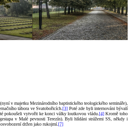
(nyní v majetku Mezinárodního baptistického teologického semináře),
ernačního tábora ve Svatobořicích.
[3]
Poté zde byli internováni bývalí
isté pokoušeli vytvořit ke konci války loutkovou vládu.
[4]
Kromě toho
estapa v Malé pevnosti Terezín). Byli hlídáni strážemi SS, někdy i
o osvobození držen jako rukojmí.
[7]