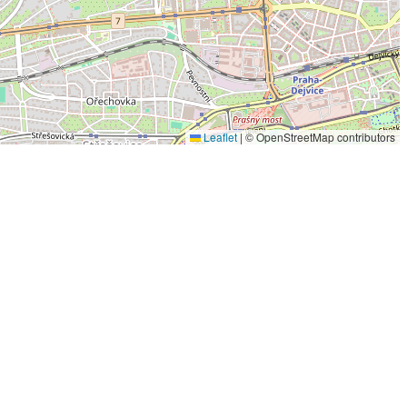
Leaflet
|
© OpenStreetMap contributors