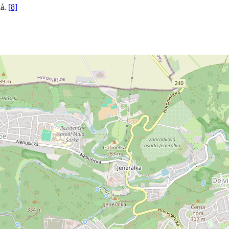
ná.
[8]