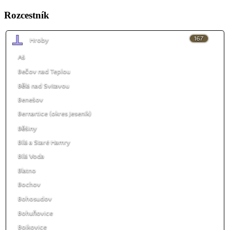
Rozcestník
167
Hroby
Aš
Bečov nad Teplou
Bělá nad Svitavou
Benešov
Bernartice (okres Jeseník)
Běšiny
Bílá a Staré Hamry
Bílá Voda
Blatno
Bochov
Bohosudov
Bohuňovice
Bojkovice