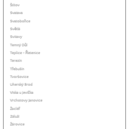
Štítov
Svatava
Svatobořice
Světlá
Svitavy
Temný Důl
Teplice - Řetenice
Terezín
Třebušín
Tvoršovice
Uherský Brod
Víska u Jevíčka
Vrchotovy Janovice
Žacléř
Záluží
Žárovice