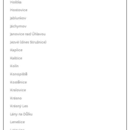
Hoštka
Hostovice
Jablunkov
Jáchymov
Janovice nad Úhlavou
Jezvé (dnes Stružnice)
Kaplice
Kaštice
Kolín
Konopiště
Kostěnice
Kralovice
Krásno
Krásný Les
Lány na Důlku
Lenešice
Letovice