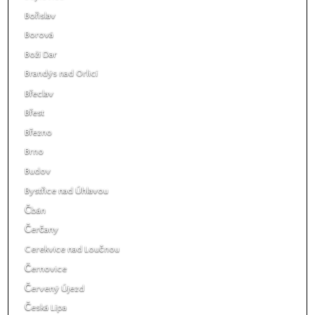
Bořislav
Borová
Boží Dar
Brandýs nad Orlicí
Břeclav
Břest
Březno
Brno
Budov
Bystřice nad Úhlavou
Čbán
Čerčany
Cerekvice nad Loučnou
Černovice
Červený Újezd
Česká Lípa