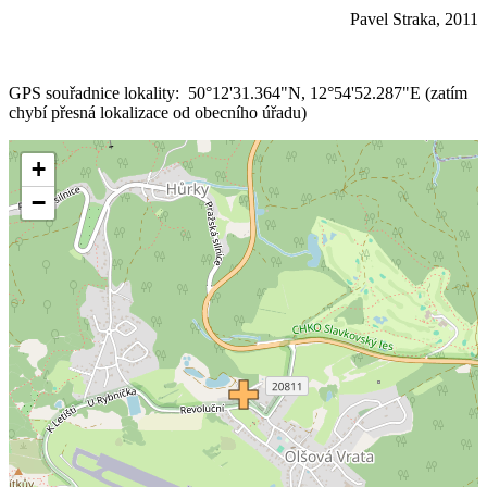
Pavel Straka, 2011
GPS souřadnice lokality: 50°12'31.364"N, 12°54'52.287"E (zatím
chybí přesná lokalizace od obecního úřadu)
+
−