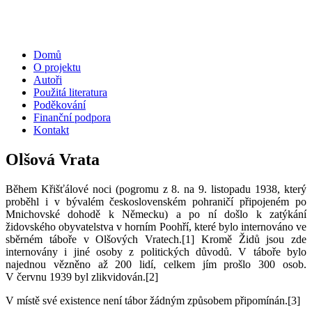
Domů
O projektu
Autoři
Použitá literatura
Poděkování
Finanční podpora
Kontakt
Olšová Vrata
Během Křišťálové noci (pogromu z 8. na 9. listopadu 1938, který
proběhl i v bývalém československém pohraničí připojeném po
Mnichovské dohodě k Německu) a po ní došlo k zatýkání
židovského obyvatelstva v horním Poohří, které bylo internováno ve
sběrném táboře v Olšových Vratech.
[1]
Kromě Židů jsou zde
internovány i jiné osoby z politických důvodů. V táboře bylo
najednou vězněno až 200 lidí, celkem jím prošlo 300 osob.
V červnu 1939 byl zlikvidován.
[2]
V místě své existence není tábor žádným způsobem připomínán.
[3]