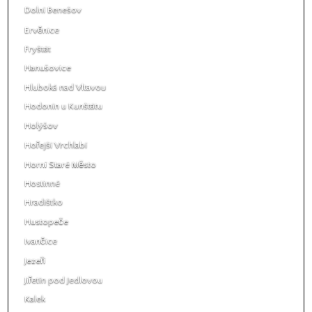
Dolní Benešov
Ervěnice
Fryštát
Hanušovice
Hluboká nad Vltavou
Hodonín u Kunštátu
Holýšov
Hořejší Vrchlabí
Horní Staré Město
Hostinné
Hradištko
Hustopeče
Ivančice
Jezeří
Jiřetín pod Jedlovou
Kalek