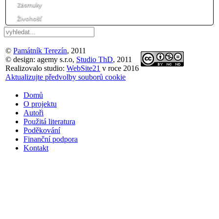
Zásmuky
Živohošť
©
Památník Terezín
, 2011
© design: agemy s.r.o,
Studio ThD
, 2011
Realizovalo studio:
WebSite21
v roce 2016
Aktualizujte předvolby souborů cookie
Domů
O projektu
Autoři
Použitá literatura
Poděkování
Finanční podpora
Kontakt