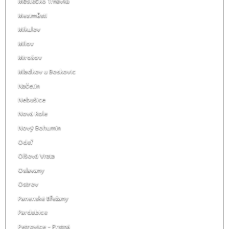
Městečko Trnávka
Meziměstí
Mikulov
Mílov
Mirošov
Mladkov u Boskovic
Načetín
Nebušice
Nová Role
Nový Bohumín
Odeř
Olšová Vrata
Oslavany
Ostrov
Panenské Břežany
Pardubice
Petrovice - Prstná