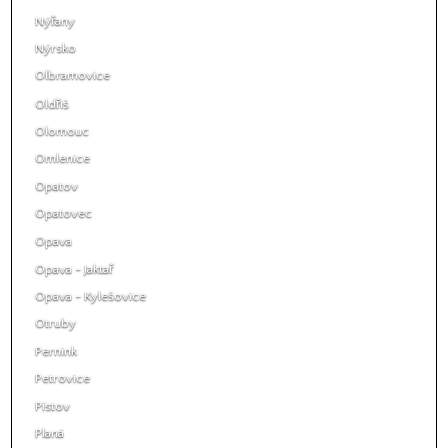
Nýřany
Nýrsko
Olbramovice
Oldřiš
Olomouc
Omlenice
Opatov
Opatovec
Opava
Opava - Jaktař
Opava - Kylešovice
Otruby
Pernink
Petrovice
Pístov
Planá