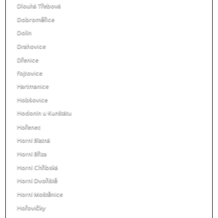
Dlouhá Třebová
Dobroměřice
Dolín
Drahovice
Dřenice
Fojtovice
Hartmanice
Hobšovice
Hodonín u Kunštátu
Hořenec
Horní Blatná
Horní Bříza
Horní Chřibská
Horní Dvořiště
Horní Moštěnice
Hořovičky