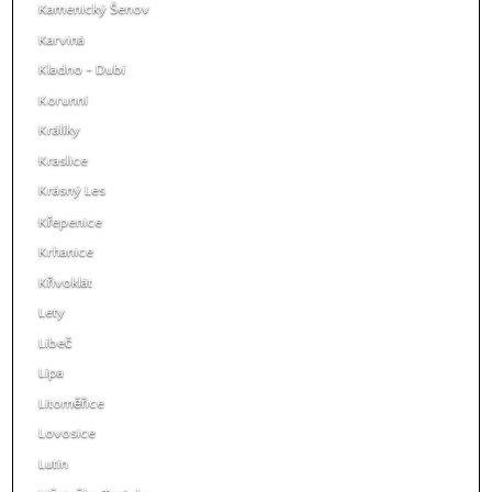
Kamenický Šenov
Karviná
Kladno - Dubí
Korunní
Králíky
Kraslice
Krásný Les
Křepenice
Krhanice
Křivoklát
Lety
Libeč
Lípa
Litoměřice
Lovosice
Lutín