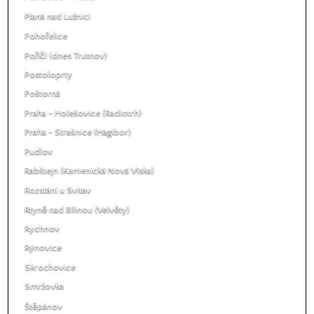
Planá nad Lužnicí
Pohořelice
Poříčí (dnes Trutnov)
Postoloprty
Poštorná
Praha - Holešovice (Radiotrh)
Praha - Strašnice (Hagibor)
Pudlov
Rabštejn (Kamenická Nová Víska)
Rozstání u Svitav
Rtyně nad Bílinou (Velvěty)
Rychnov
Rýnovice
Skrochovice
Smržovka
Štěpánov