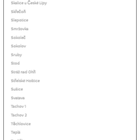
Skalice u České Lípy
Skřečoň
Slepotice
Smržovka
Sokoleč
Sokolov
Sruby
Stod
Stráž nad Ohří
Střelské Hoštice
Sušice
Svatava
Tachov 1
Tachov 2
Těchlovice
Teplá