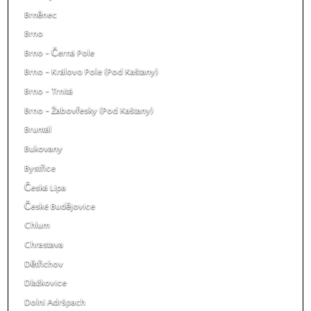
Brněnec
Brno
Brno - Černá Pole
Brno - Královo Pole (Pod Kaštany)
Brno - Trnitá
Brno - Žabovřesky (Pod Kaštany)
Bruntál
Bukovany
Bystřice
Česká Lípa
České Budějovice
Chlum
Chrastava
Dětřichov
Dlažkovice
Dolní Adršpach