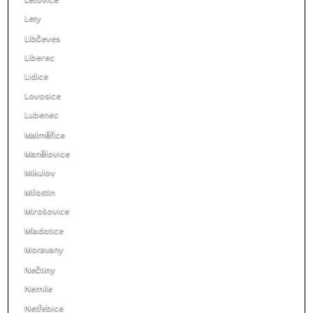
Lety
Libčeves
Liberec
Lidice
Lovosice
Lubenec
Malměřice
Manělovice
Mikulov
Milostín
Mirošovice
Mladotice
Moravany
Nečtiny
Nemile
Netřebice