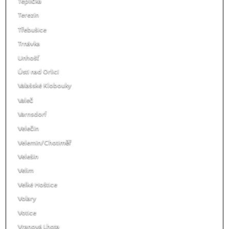
Teplička
Terezín
Třebušice
Trnávka
Unhošť
Ústí nad Orlicí
Valašské Klobouky
Valeč
Varnsdorf
Velečín
Velemín/Chotiměř
Velešín
Velim
Velké Hoštice
Volary
Votice
Vranová Lhota