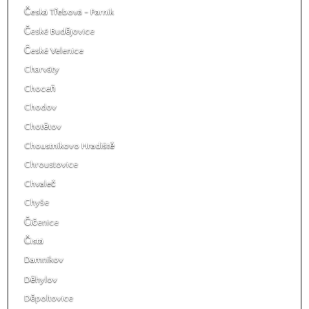
Česká Třebová - Parník
České Budějovice
České Velenice
Charváty
Choceň
Chodov
Chotětov
Choustníkovo Hradiště
Chroustovice
Chvaleč
Chyše
Číčenice
Čistá
Damníkov
Děhylov
Děpoltovice