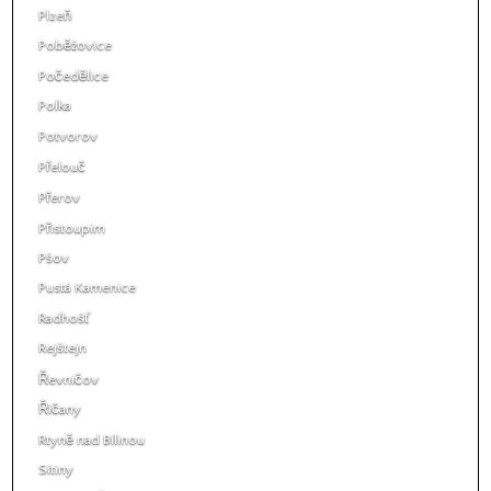
Plzeň
Poběžovice
Počedělice
Polka
Potvorov
Přelouč
Přerov
Přistoupim
Pšov
Pustá Kamenice
Radhošť
Rejštejn
Řevničov
Říčany
Rtyně nad Bílinou
Sítiny