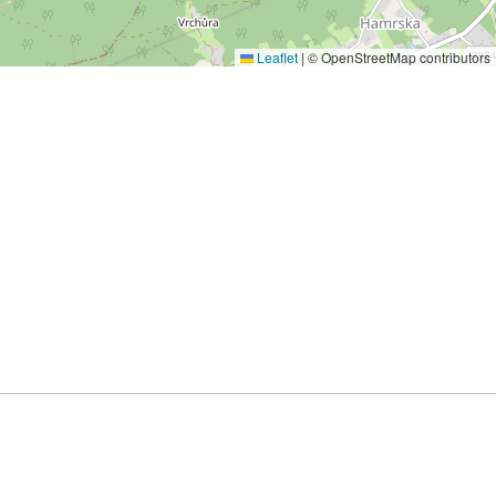
Leaflet
|
© OpenStreetMap contributors