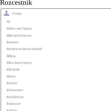
Rozcestník
Hroby
Aš
Bečov nad Teplou
Bělá nad Svitavou
Benešov
Bernartice (okres Jeseník)
Běšiny
Bílá a Staré Hamry
Bílá Voda
Blatno
Bochov
Bohosudov
Bohuňovice
Bojkovice
Bořislav