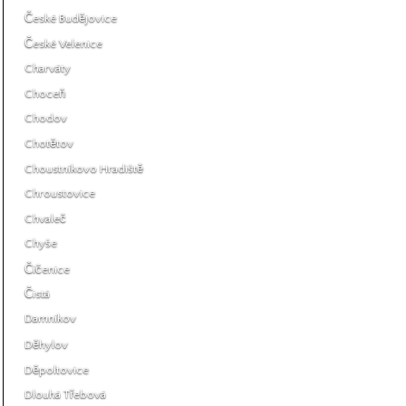
České Budějovice
České Velenice
Charváty
Choceň
Chodov
Chotětov
Choustníkovo Hradiště
Chroustovice
Chvaleč
Chyše
Číčenice
Čistá
Damníkov
Děhylov
Děpoltovice
Dlouhá Třebová