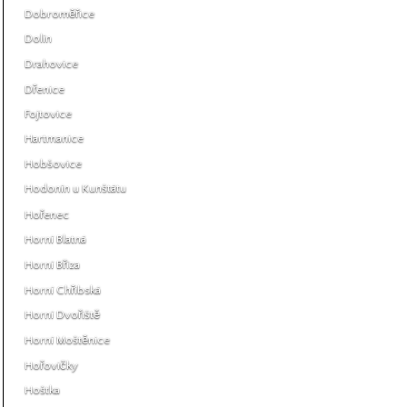
Dobroměřice
Dolín
Drahovice
Dřenice
Fojtovice
Hartmanice
Hobšovice
Hodonín u Kunštátu
Hořenec
Horní Blatná
Horní Bříza
Horní Chřibská
Horní Dvořiště
Horní Moštěnice
Hořovičky
Hoštka